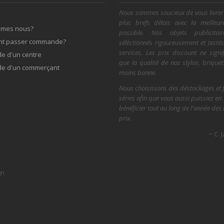
Nous sommes soucieux de vous livrer
plus brefs délais avec la meilleur
mmes nous?
possible. Nos objets publicitai
t passer commande?
sélèctionnés rigoureusement et testé
services. Les prix discount ne signi
 d'un centre
que la qualité de nos stylos, briquets
e d'un commerçant
moins bonne.
Nous choisissons des déstockages et f
séries afin que vous aussi puissiez en
bénéficier tout au long de l'année des 
prix.
~ C. 
gn