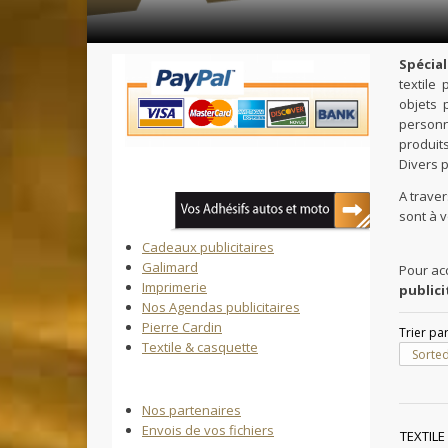
Vous êtes ici :
Accueil
»
Textile & casquette
Spécial
textile
objets 
personna
produits
Divers 
A traver
sont à 
Cadeaux publicitaires
Galimard
Pour ac
Imprimerie
publici
Nos Agendas publicitaires
Pierre Cardin
Trier pa
Textile & casquette
Sorted
Nos partenaires
Envois de vos fichiers
TEXTIL