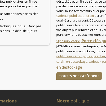
ts publicitaires en fin de
déstockés et en fin de séries Le c
aux publicitaires pas cher.
par de nombreuses entreprises qui
Vous souhaitez communiquer par l'o
 passant par des portes clés
Cadeauxpubdiscount.com
est un 
...
qualité à prix discount. Découvrez
publicitaires. Nous prenons en ch
 techniques inclus... Donc pas
vos objets publicitaires et nous vo
és dans un délai de 8 jours
jours environs et aux meilleurs pri
Porte clés p
Stylo publicitaire
,
jetable
, cadeau d'entreprise,
cade
publicitaire en destockage, porte 
publicitaires écologiques pas cher
cardin en destockage,
cadeaux pub
en destockage
TOUTES NOS CATÉGORIES
rmations
Notre
politique