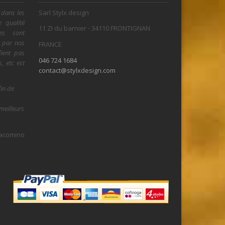
 dans les
Sarl Stylx design
e qualité
11 ZI du barnier - 34110 FRONTIGNAN
res sont
s par nos
FRANCE
fient pas
046 724 1684
, etc est
contact@stylxdesign.com
in de
meilleurs
Jacomino