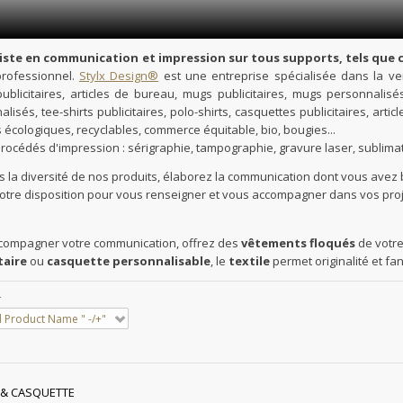
iste en communication et impression sur tous supports, tels que 
 professionnel.
Stylx Design®
est une entreprise spécialisée dans la vent
publicitaires, articles de bureau, mugs publicitaires, mugs personnalisé
lisés, tee-shirts publicitaires, polo-shirts, casquettes publicitaires, arti
 écologiques, recyclables, commerce équitable, bio, bougies...
procédés d'impression : sérigraphie, tampographie, gravure laser, sublima
s la diversité de nos produits, élaborez la communication dont vous avez b
votre disposition pour vous renseigner et vous accompagner dans vos pro
compagner votre communication, offrez des
vêtements floqués
de votre
taire
ou
casquette personnalisable
, le
textile
permet originalité et fan
r
 Product Name " -/+"
E & CASQUETTE