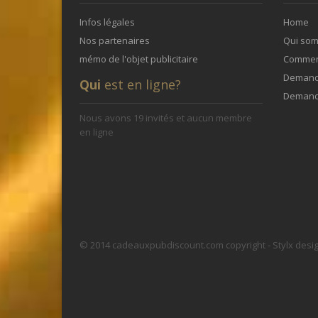
Infos légales
Home
Nos partenaires
Qui so
mémo de l'objet publicitaire
Commen
Demande
Qui
est en ligne?
Demand
Nous avons 19 invités et aucun membre
en ligne
© 2014 cadeauxpubdiscount.com copyright - Stylx desi