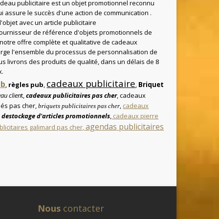
adeau publicitaire est un objet promotionnel reconnu
 assure le succès d'une action de communication .
bjet avec un article publicitaire
fournisseur de référence d'objets promotionnels de
 notre offre complète et qualitative de cadeaux
arge l'ensemble du processus de personnalisation de
us livrons des produits de qualité, dans un délais de 8
x.
cadeaux publicitaire
ub
,
règles pub
,
,
Briquet
au clien
t,
cadeaux publicitaires pas cher
, cadeaux
clés pas cher,
,
cadeaux
briquets publicitaires pas cher
,
destockage d'articles promotionnels
,
cadeaux pierre
agendas publicitaires
licitaires galimard pas cher,
Nous
contacter