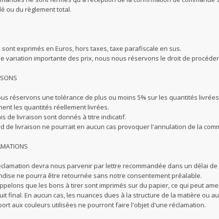
 ou du règlement total.
 sont exprimés en Euros, hors taxes, taxe parafiscale en sus.
de variation importante des prix, nous nous réservons le droit de procéde
AISONS
us réservons une tolérance de plus ou moins 5% sur les quantités livrées
ent les quantités réellement livrées.
is de livraison sont donnés à titre indicatif.
rd de livraison ne pourrait en aucun cas provoquer l'annulation de la 
LAMATIONS
éclamation devra nous parvenir par lettre recommandée dans un délai de 4
dise ne pourra être retournée sans notre consentement préalable.
ppelons que les bons à tirer sont imprimés sur du papier, ce qui peut a
it final. En aucun cas, les nuances dues à la structure de la matière ou 
ort aux couleurs utilisées ne pourront faire l'objet d'une réclamation.