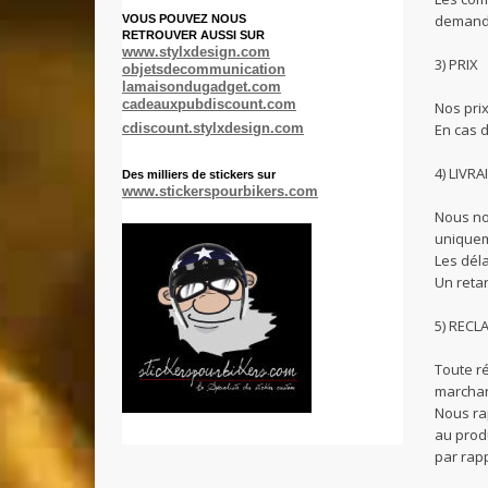
demandé
VOUS POUVEZ NOUS
RETROUVER AUSSI SUR
www.stylxdesign.com
3) PRIX
objetsdecommunication
lamaisondugadget.com
cadeauxpubdiscount.com
Nos prix
En cas 
cdiscount.stylxdesign.com
4) LIVR
Des milliers de stickers sur
www.stickerspourbikers.com
Nous no
uniquem
Les déla
Un reta
5) REC
Toute r
marchan
Nous ra
au produ
par rapp