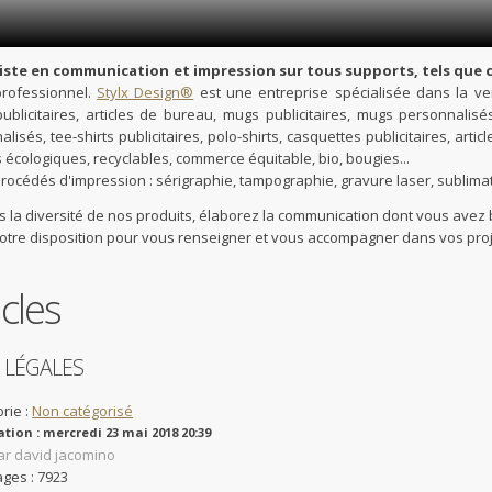
iste en communication et impression sur tous supports, tels que 
 professionnel.
Stylx Design®
est une entreprise spécialisée dans la vent
publicitaires, articles de bureau, mugs publicitaires, mugs personnalisé
lisés, tee-shirts publicitaires, polo-shirts, casquettes publicitaires, arti
 écologiques, recyclables, commerce équitable, bio, bougies...
procédés d'impression : sérigraphie, tampographie, gravure laser, sublima
s la diversité de nos produits, élaborez la communication dont vous avez b
votre disposition pour vous renseigner et vous accompagner dans vos pro
icles
 LÉGALES
rie :
Non catégorisé
ation : mercredi 23 mai 2018 20:39
par david jacomino
ages : 7923