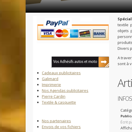
Vous êtes ici :
Accueil
Spécial
textile
objets 
personna
produits
Divers 
A traver
sont à 
Cadeaux publicitaires
Art
Galimard
Imprimerie
Nos Agendas publicitaires
Pierre Cardin
INFOS
Textile & casquette
Catégo
Public
Nos partenaires
Écrit 
Envois de vos fichiers
Affich