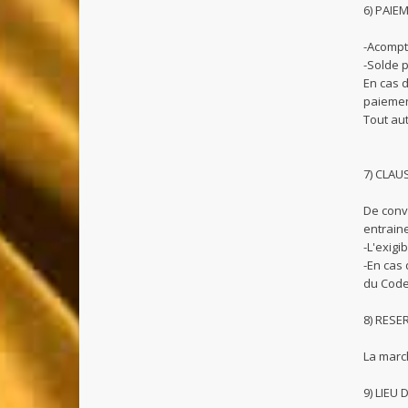
6) PAIE
-Acompt
-Solde 
En cas 
paiemen
Tout au
7) CLAU
De conv
entraine
-L'exig
-En cas
du Code
8) RESE
La marc
9) LIEU 