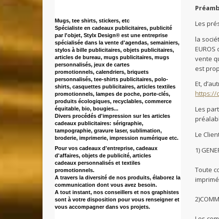
Préamb
Mugs, tee shirts, stickers, etc
Les pré
Spécialiste en cadeaux publicitaires
, publicité
par l'objet, Stylx Design® est une entreprise
la soci
spécialisée dans la vente d'agendas, semainiers,
EUROS d
stylos à bille publicitaires, objets publicitaires,
articles de bureau, mugs publicitaires, mugs
vente qu
personnalisés, jeux de cartes
est prop
promotionnels, calendriers, briquets
personnalisés, tee-shirts publicitaires, polo-
Et, d’au
shirts, casquettes publicitaires, articles textiles
https:/
promotionnels, lampes de poche, porte-clés,
produits écologiques, recyclables, commerce
Les part
équitable, bio, bougies...
Divers procédés d'impression sur les articles
préalabl
cadeaux publicitaires: sérigraphie,
tampographie, gravure laser, sublimation,
Le Clie
broderie, imprimerie, impression numérique etc.
Pour vos cadeaux d'entreprise
, cadeaux
1) GENE
d'affaires, objets de publicité, articles
cadeaux personnalisés et textiles
Toute c
promotionnels.
A travers la diversité de nos produits, élaborez la
imprimés
communication dont vous avez besoin.
A tout instant, nos conseillers et nos graphistes
2)COM
sont à votre disposition pour vous renseigner et
vous accompagner dans vos projets.
Les com