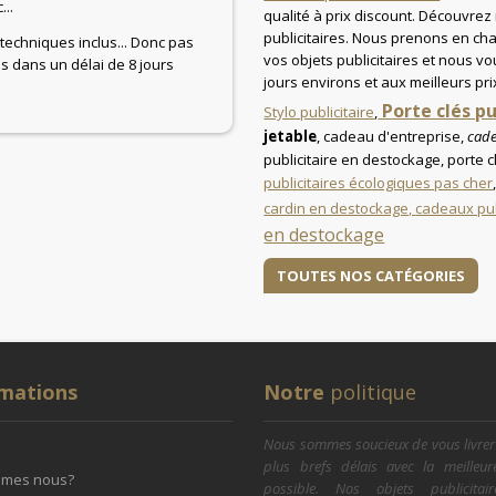
...
qualité à prix discount. Découvrez
publicitaires. Nous prenons en ch
 techniques inclus... Donc pas
vos objets publicitaires et nous vo
és dans un délai de 8 jours
jours environs et aux meilleurs pri
Porte clés p
Stylo publicitaire
,
jetable
, cadeau d'entreprise,
cade
publicitaire en destockage, porte 
publicitaires écologiques pas cher
cardin en destockage,
cadeaux pub
en destockage
TOUTES NOS CATÉGORIES
rmations
Notre
politique
Nous sommes soucieux de vous livrer
plus brefs délais avec la meilleur
mmes nous?
possible. Nos objets publicitai