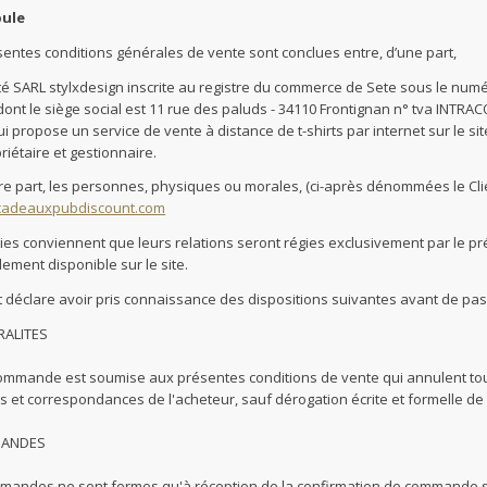
ule
sentes conditions générales de vente sont conclues entre, d’une part,
été SARL stylxdesign inscrite au registre du commerce de Sete sous le numé
ont le siège social est 11 rue des paluds - 34110 Frontignan n° tva INTRA
i propose un service de vente à distance de t-shirts par internet sur le si
riétaire et gestionnaire.
tre part, les personnes, physiques ou morales, (ci-après dénommées le Clien
/cadeauxpubdiscount.com
ies conviennent que leurs relations seront régies exclusivement par le pré
ement disponible sur le site.
nt déclare avoir pris connaissance des dispositions suivantes avant de p
RALITES
ommande est soumise aux présentes conditions de vente qui annulent tout
 et correspondances de l'acheteur, sauf dérogation écrite et formelle de 
MANDES
mandes ne sont fermes qu'à réception de la confirmation de commande s