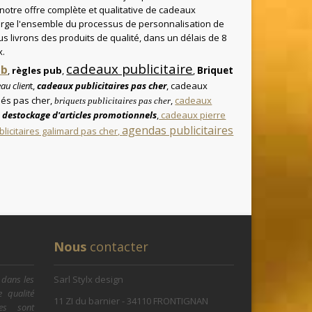
 notre offre complète et qualitative de cadeaux
arge l'ensemble du processus de personnalisation de
us livrons des produits de qualité, dans un délais de 8
x.
cadeaux publicitaire
ub
,
règles pub
,
,
Briquet
au clien
t,
cadeaux publicitaires pas cher
, cadeaux
clés pas cher,
,
cadeaux
briquets publicitaires pas cher
,
destockage d'articles promotionnels
,
cadeaux pierre
agendas publicitaires
licitaires galimard pas cher,
Nous
contacter
 dans les
Sarl Stylx design
e qualité
11 ZI du barnier - 34110 FRONTIGNAN
res sont