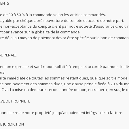
MENTS
e de 30 à 50 % à la commande selon les articles commandés.
payable par chèque aprés ouverture de compte et accord de notre part.
de non-acceptance du compte client par notre société d'assurance-crédit,
t par avance sur la globalité de la commande.
tre délai ou moyen de paiement devra être spécifié sur le bon de comman
SE PENALE
ention expresse et sauf report sollicité à temps et accordé par nous, le d
ra :
ibilité immédiate de toutes les sommes restant dues, quel que soit le mode
 de non-paiement des sommes dues, une clause pénale fixée à 20% du monta
 Civil. La mise en demeure, recommandée ou non, entrainera, en sus, le dé
RVE DE PROPRIETE
handise reste notre propriété jusqu'au paiement intégral de la facture.
DE JURIDICTION