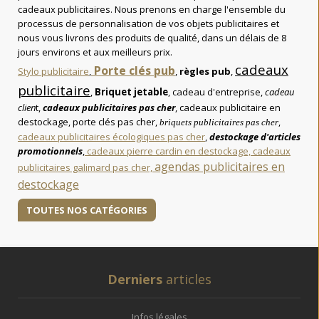
cadeaux publicitaires. Nous prenons en charge l'ensemble du
processus de personnalisation de vos objets publicitaires et
nous vous livrons des produits de qualité, dans un délais de 8
jours environs et aux meilleurs prix.
cadeaux
Porte clés pub
Stylo publicitaire
,
,
règles pub
,
publicitaire
,
Briquet jetable
, cadeau d'entreprise,
cadeau
clien
t,
cadeaux publicitaires pas cher
, cadeaux publicitaire en
destockage, porte clés pas cher,
,
briquets publicitaires pas cher
cadeaux publicitaires écologiques pas cher
,
destockage d'articles
promotionnels
,
cadeaux pierre cardin en destockage,
cadeaux
agendas publicitaires en
publicitaires galimard pas cher,
destockage
TOUTES NOS CATÉGORIES
Derniers
articles
Infos légales