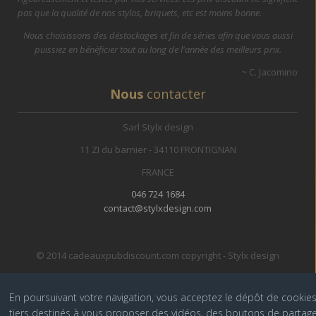
pas que la qualité de nos stylos, briquets, etc est moins bonne.
Nous choisissons des déstockages et fin de séries afin que vous aussi
puissiez en bénéficier tout au long de l'année des meilleurs prix.
~ C. Jacomino
Nous
contacter
Sarl Stylx design
11 ZI du barnier - 34110 FRONTIGNAN
FRANCE
046 724 1684
contact@stylxdesign.com
© 2014 cadeauxpubdiscount.com copyright - Stylx design
En poursuivant votre navigation, vous acceptez le dépôt de cookie
tiers destinés à vous proposer des vidéos, des boutons de partage