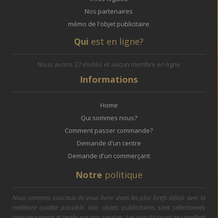
Nos partenaires
mémo de l'objet publicitaire
Qui
est en ligne?
Nous avons 27 invités et aucun membre en ligne
Informations
Home
Qui sommes nous?
Comment passer commande?
Demande d'un centre
Demande d'un commerçant
Notre
politique
Nous sommes soucieux de vous livrer dans les plus brefs délais avec la
meilleure qualité possible. Nos objets publicitaires sont sélèctionnés
rigoureusement et testés par nos services. Les prix discount ne signifient