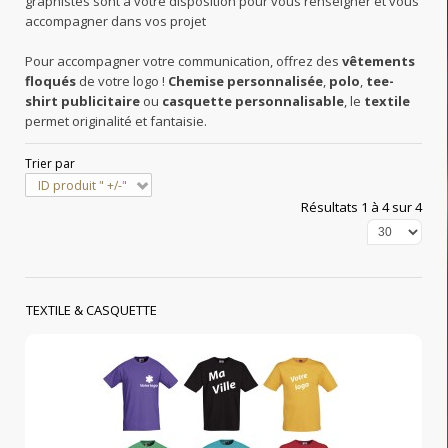
graphistes sont à votre disposition pour vous renseigner et vous
accompagner dans vos projet
Pour accompagner votre communication, offrez des
vêtements
floqués
de votre logo !
Chemise personnalisée
,
polo
,
tee-
shirt publicitaire
ou
casquette personnalisable
, le
textile
permet originalité et fantaisie.
Trier par
ID produit " +/-"
Résultats 1 à 4 sur 4
TEXTILE & CASQUETTE