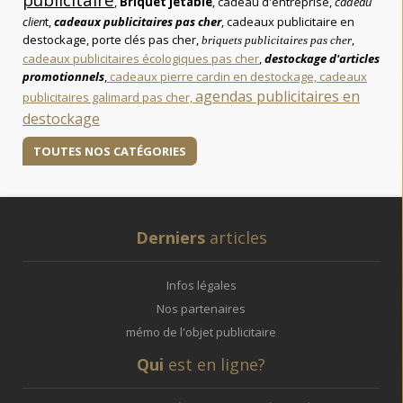
,
Briquet jetable
, cadeau d'entreprise,
cadeau
clien
t,
cadeaux publicitaires pas cher
, cadeaux publicitaire en
destockage, porte clés pas cher,
,
briquets publicitaires pas cher
cadeaux publicitaires écologiques pas cher
,
destockage d'articles
promotionnels
,
cadeaux pierre cardin en destockage,
cadeaux
agendas publicitaires en
publicitaires galimard pas cher,
destockage
TOUTES NOS CATÉGORIES
Derniers
articles
Infos légales
Nos partenaires
mémo de l'objet publicitaire
Qui
est en ligne?