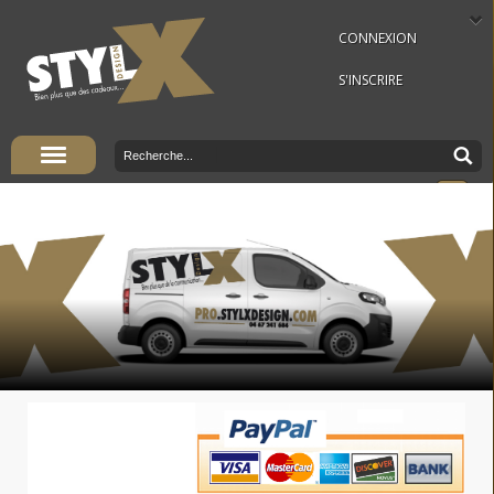
CONNEXION
S'INSCRIRE
Panier Vide
Vous êtes ici :
Accueil
»
Textile & casquette