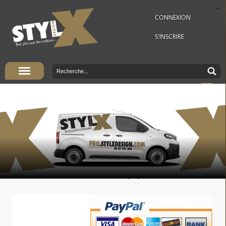
CONNEXION
S'INSCRIRE
Panier Vide
Vous êtes ici :
Accueil
»
Cadeaux publicitaires
»
Cuisine/restauration
»
Roulette coupe pizza