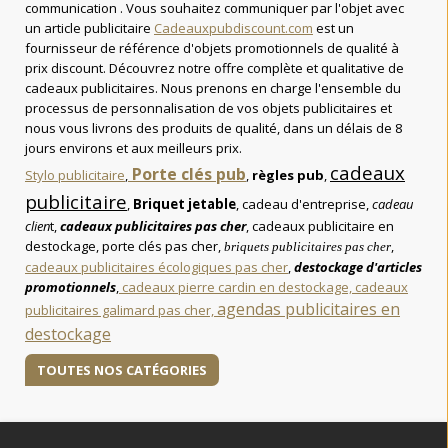
communication . Vous souhaitez communiquer par l'objet avec
un article publicitaire
Cadeauxpubdiscount.com
est un
fournisseur de référence d'objets promotionnels de qualité à
prix discount. Découvrez notre offre complète et qualitative de
cadeaux publicitaires. Nous prenons en charge l'ensemble du
processus de personnalisation de vos objets publicitaires et
nous vous livrons des produits de qualité, dans un délais de 8
jours environs et aux meilleurs prix.
cadeaux
Porte clés pub
Stylo publicitaire
,
,
règles pub
,
publicitaire
,
Briquet jetable
, cadeau d'entreprise,
cadeau
clien
t,
cadeaux publicitaires pas cher
, cadeaux publicitaire en
destockage, porte clés pas cher,
,
briquets publicitaires pas cher
cadeaux publicitaires écologiques pas cher
,
destockage d'articles
promotionnels
,
cadeaux pierre cardin en destockage,
cadeaux
agendas publicitaires en
publicitaires galimard pas cher,
destockage
TOUTES NOS CATÉGORIES